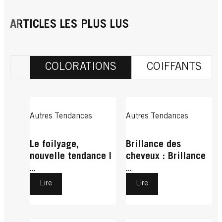
ARTICLES LES PLUS LUS
COLORATIONS
COIFFANTS
RACINES
RACINES
RACINES
R2 Châtain Doré
RACINES
R4 Châtain Foncé
RACINES
Autres Tendances
Autres Tendances
R5 Noir
...
R6 Châtain
...
BR1 Blond
...
Le foilyage,
Brillance des
...
nouvelle tendance |
cheveux : Brillance
...
Schwarzkopf
de Schwarzkopf
...
...
Lire
Lire