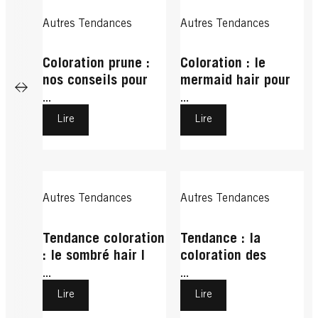
Autres Tendances
Autres Tendances
Coloration prune :
Coloration : le
nos conseils pour
mermaid hair pour
l’adopter
une chevelure de
...
...
sirène
Lire
Lire
Autres Tendances
Autres Tendances
Tendance coloration
Tendance : la
: le sombré hair |
coloration des
Schwarzkopf
racines
...
...
Lire
Lire