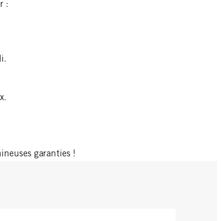
r :
i.
x.
umineuses garanties !