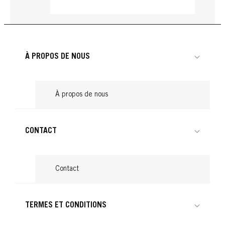
À PROPOS DE NOUS
À propos de nous
CONTACT
TAFT
Contact
TAFT
TAFT
Power Gel Force Maxx 300ml
Power Gel Titane 300ml
TERMES ET CONDITIONS
Power Gel Titane Pot 250ml
...