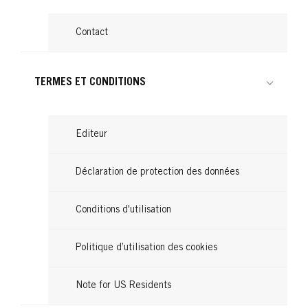
874 Châtain Velours
BRILLANCE
876 Acajou Intense
BRILLANCE
Contact
888 Cerise Noire
BRILLANCE
...
891 Noir Bleuté
...
860 Ultra Violet
...
842 Rouge Cachemire
TERMES ET CONDITIONS
...
...
...
Editeur
Déclaration de protection des données
Conditions d'utilisation
Politique d’utilisation des cookies
Note for US Residents