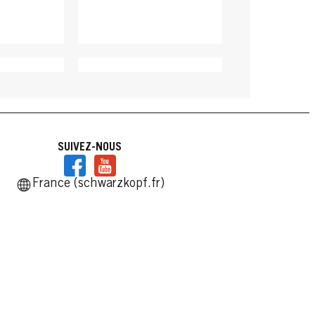
SUIVEZ-NOUS
France (schwarzkopf.fr)
TAFT
e 75ml
Cire Gloss 75ml