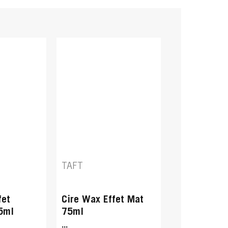
TAFT
fet
Cire Wax Effet Mat
5ml
75ml
...