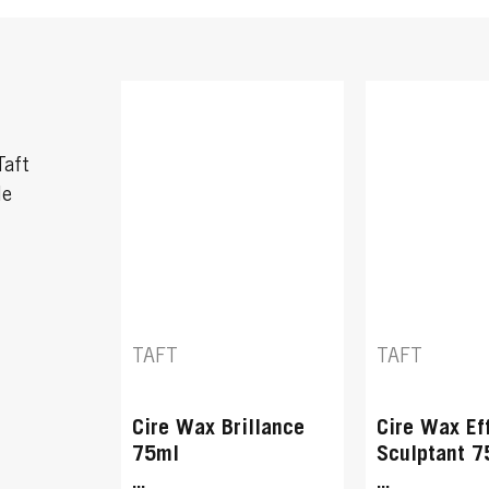
Taft
le
TAFT
TAFT
Cire Wax Brillance
Cire Wax Ef
75ml
Sculptant 7
...
...