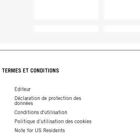
TERMES ET CONDITIONS
Editeur
Déclaration de protection des
données
TAFT
TAFT
TAFT
Conditions d'utilisation
Politique d’utilisation des cookies
Pâte Fibre
Cire Fixant
Note for US Residents
Pâte Coiffante
Texturisante 100ml
Multiusage Aloe