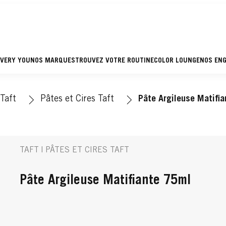
EVERY YOU
NOS MARQUES
TROUVEZ VOTRE ROUTINE
COLOR LOUNGE
NOS EN
Taft
Pâtes et Cires Taft
Pâte Argileuse Matifia
TAFT | PÂTES ET CIRES TAFT
Pâte Argileuse Matifiante 75ml