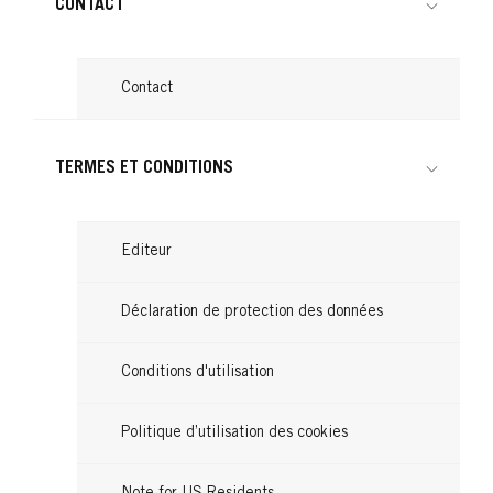
CONTACT
R4 Châtain Foncé
RACINES
R5 Noir
RACINES
R6 Châtain
RACINES
...
BR1 Blond
RACINES
...
Contact
Spray masquant Noir
RACINES
...
Spray masquant blond foncé
...
Spray masquant châtain foncé
...
Spray Masquant Immédiat
TERMES ET CONDITIONS
...
Châtain
...
...
Editeur
Déclaration de protection des données
Conditions d'utilisation
Politique d’utilisation des cookies