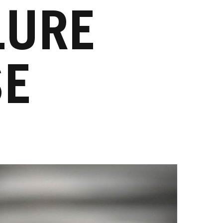
LURE
SE