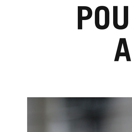
POU
A