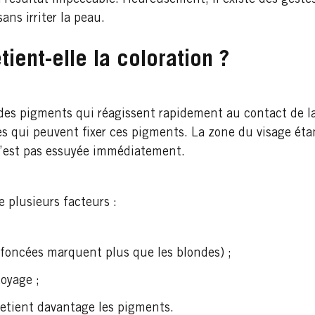
résultat impeccable. Heureusement, il existe des gestes
sans irriter la peau.
tient-elle la coloration ?
des pigments qui réagissent rapidement au contact de la 
 qui peuvent fixer ces pigments. La zone du visage étant
n’est pas essuyée immédiatement.
e plusieurs facteurs :
s foncées marquent plus que les blondes) ;
oyage ;
retient davantage les pigments.