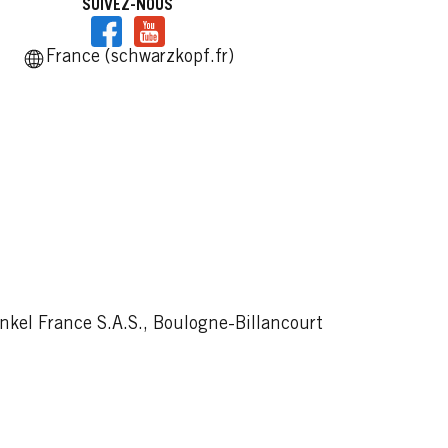
SUIVEZ-NOUS
France (schwarzkopf.fr)
BRILLANCE
olet
859 Violine Soie
...
kel France S.A.S., Boulogne-Billancourt