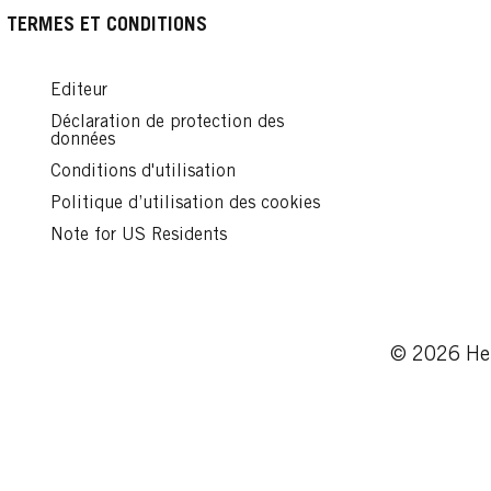
TERMES ET CONDITIONS
Editeur
Déclaration de protection des
données
BRILLANCE
BRILLANCE
Conditions d'utilisation
BRILLANCE
Politique d’utilisation des cookies
Note for US Residents
891 Noir Bleuté
860 Ultra Vi
842 Rouge
Cachemire
...
...
...
© 2026 Hen