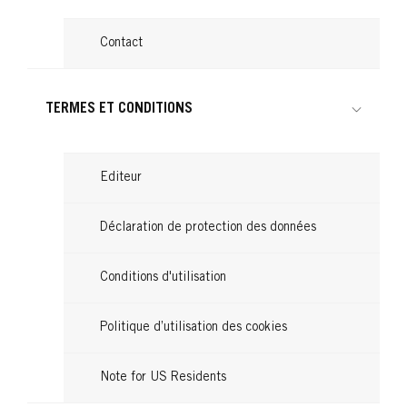
874 Châtain Velours
BRILLANCE
876 Acajou Intense
BRILLANCE
Contact
888 Cerise Noire
BRILLANCE
...
860 Ultra Violet
...
859 Violine Soie
...
842 Rouge Cachemire
TERMES ET CONDITIONS
...
...
...
Editeur
Déclaration de protection des données
Conditions d'utilisation
Politique d’utilisation des cookies
Note for US Residents