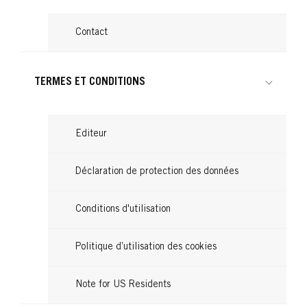
874 Châtain Velours
BRILLANCE
876 Acajou Intense
BRILLANCE
Contact
891 Noir Bleuté
BRILLANCE
...
860 Ultra Violet
...
859 Violine Soie
...
842 Rouge Cachemire
TERMES ET CONDITIONS
...
...
...
Editeur
Déclaration de protection des données
Conditions d'utilisation
Politique d’utilisation des cookies
Note for US Residents