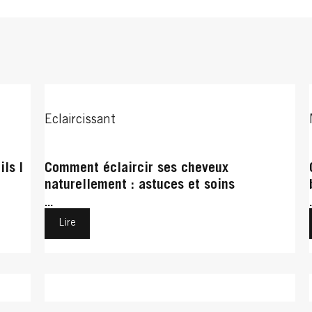
Eclaircissant
ls |
Comment éclaircir ses cheveux
naturellement : astuces et soins
...
Lire
Entretenir sa coloration