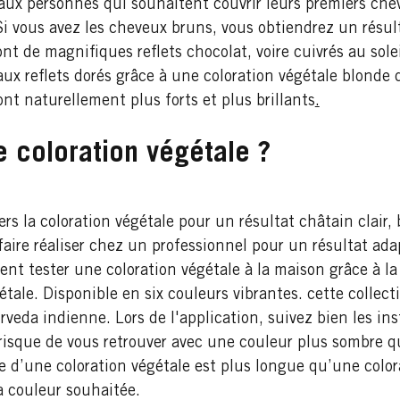
 aux personnes qui souhaitent couvrir leurs premiers che
Si vous avez les cheveux bruns, vous obtiendrez un résul
nt de magnifiques reflets chocolat, voire cuivrés au sole
ux reflets dorés grâce à une coloration végétale blonde d
nt naturellement plus forts et plus brillants
.
 coloration végétale ?
ers la coloration végétale pour un résultat châtain clair
aire réaliser chez un professionnel pour un résultat adap
nt tester une coloration végétale à la maison grâce à l
le. Disponible en six couleurs vibrantes. cette collecti
urveda indienne. Lors de l'application, suivez bien les in
sque de vous retrouver avec une couleur plus sombre q
e d’une coloration végétale est plus longue qu’une colo
a couleur souhaitée.