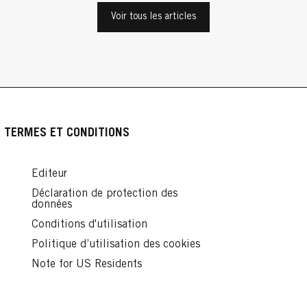
Se Colorer Les Cheveux
Voir tous les articles
Se Colorer Les Cheveux
Le shampoing pour les brunes |
antes
La nouvelle coloration pour cheveux
Schwarzkopf
Guide de coloration maison
multi-applications
...
...
Lire
...
Lire
Lire
TERMES ET CONDITIONS
Editeur
Déclaration de protection des
données
Conditions d'utilisation
Politique d’utilisation des cookies
Note for US Residents