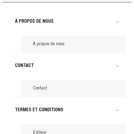
La coloration blond moyen | Schwarzkopf
Lire
...
Lire
...
Lire
...
Lire
À PROPOS DE NOUS
Lire
À propos de nous
CONTACT
Contact
TERMES ET CONDITIONS
Editeur