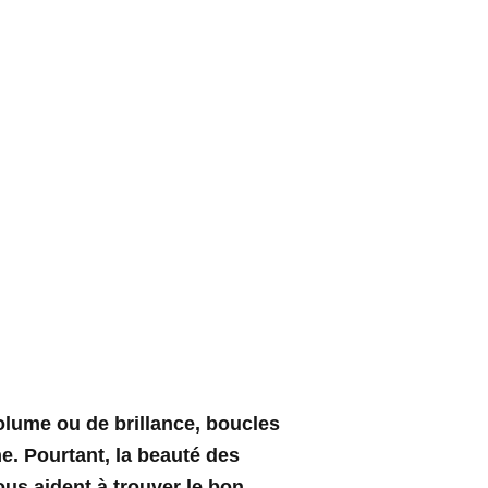
olume ou de brillance, boucles
e. Pourtant, la beauté des
us aident à trouver le bon