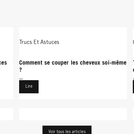
Trucs Et Astuces
ces
Comment se couper les cheveux soi-même
?
...
Lire
Cheveux Bouclés
Cheveux Bouclés
Voir tous les articles