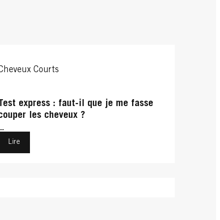
Cheveux Courts
Test express : faut-il que je me fasse
couper les cheveux ?
...
Lire
Cheveux Bouclés
Cheveux Bouclés