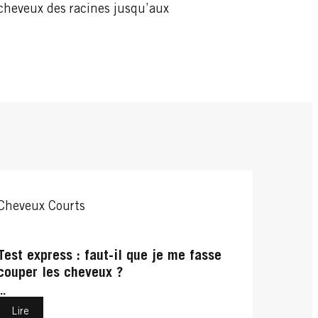
s cheveux des racines jusqu’aux
Cheveux Courts
Test express : faut-il que je me fasse
couper les cheveux ?
...
Lire