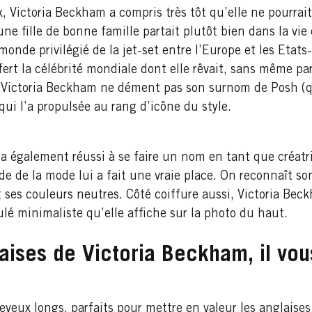
x, Victoria Beckham a compris très tôt qu’elle ne pourrai
eune fille de bonne famille partait plutôt bien dans la vi
monde privilégié de la jet-set entre l’Europe et les Etats
ert la célébrité mondiale dont elle rêvait, sans même par
, Victoria Beckham ne dément pas son surnom de Posh (qui
 qui l’a propulsée au rang d’icône du style.
 également réussi à se faire un nom en tant que créatri
de de la mode lui a fait une vraie place. On reconnaît son
 ses couleurs neutres. Côté coiffure aussi, Victoria Beck
ulé minimaliste qu’elle affiche sur la photo du haut.
aises de Victoria Beckham, il vous
veux longs, parfaits pour mettre en valeur les anglaise