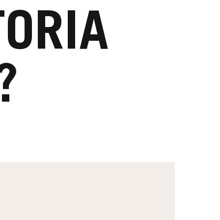
TORIA
?