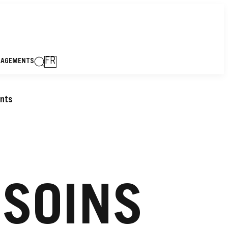
FR
GAGEMENTS
ants
 SOINS