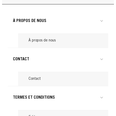
...
Cheveux attachés : astuces pour une
Lire
conseils
...
Lire
coiffure tendance
...
Lire
...
Lire
À PROPOS DE NOUS
Lire
À propos de nous
CONTACT
Contact
TERMES ET CONDITIONS