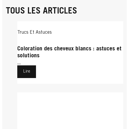
TOUS LES ARTICLES
Trucs Et Astuces
Coloration des cheveux blancs : astuces et
solutions
...
Lire
Trucs Et Astuces
Cheveux Courts
Cheveux Bouclés
Comment se couper les cheveux soi-même
Cheveux Bouclés
Test express : faut-il que je me fasse
?
Cheveux Bouclés