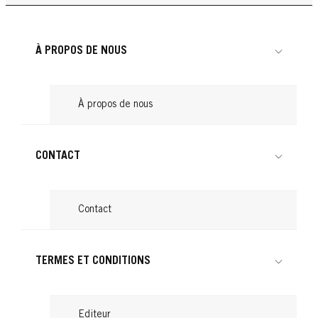
Sèche-cheveux : redonner du volume
Lire
...
Lire
...
Lire
...
Lire
À PROPOS DE NOUS
Lire
À propos de nous
CONTACT
Contact
TERMES ET CONDITIONS
Editeur