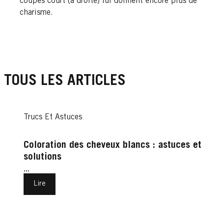
coupés court (à droite) lui donnent encore plus de
charisme.
TOUS LES ARTICLES
Trucs Et Astuces
Coloration des cheveux blancs : astuces et
solutions
...
Lire