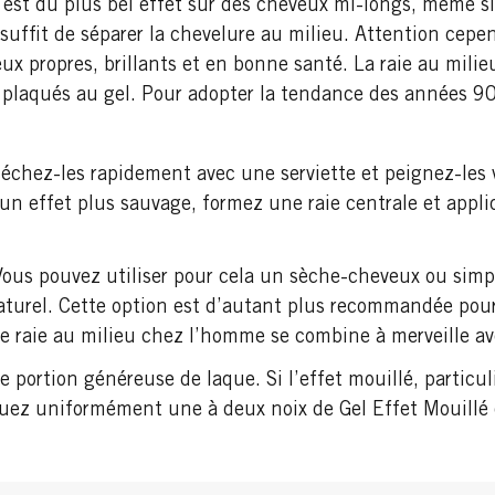
est du plus bel effet sur des cheveux mi-longs, même si 
 suffit de séparer la chevelure au milieu. Attention cepen
veux propres, brillants et en bonne santé. La raie au mili
 plaqués au gel. Pour adopter la tendance des années 90
séchez-les rapidement avec une serviette et peignez-les ve
un effet plus sauvage, formez une raie centrale et appliq
ous pouvez utiliser pour cela un sèche-cheveux ou simple
 naturel. Cette option est d’autant plus recommandée po
e raie au milieu chez l’homme se combine à merveille ave
ne portion généreuse de laque. Si l’effet mouillé, partic
uez uniformément une à deux noix de Gel Effet Mouillé 