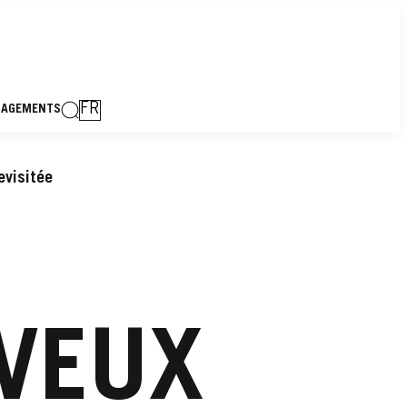
FR
GAGEMENTS
evisitée
VEUX