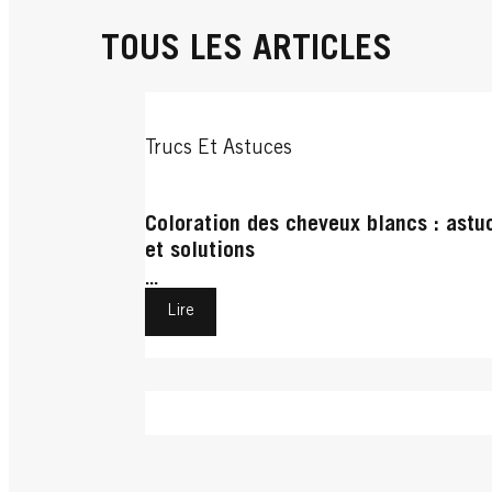
TOUS LES ARTICLES
Trucs Et Astuces
Coloration des cheveux blancs : astu
et solutions
...
Lire
Cheveux Bouclés
Cheveux Bouclés
Cheveux Bouclés