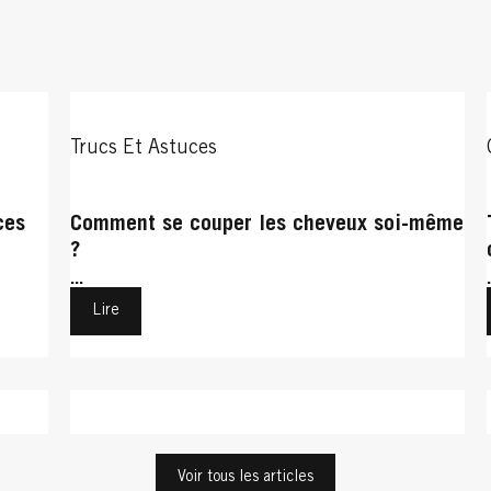
Trucs Et Astuces
ces
Comment se couper les cheveux soi-même
?
...
Lire
Cheveux Bouclés
Cheveux Bouclés
Voir tous les articles
Cheveux Bouclés