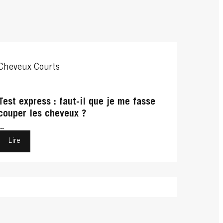
Cheveux Courts
Test express : faut-il que je me fasse
couper les cheveux ?
...
Lire
Cheveux Bouclés
Cheveux Bouclés
Updo