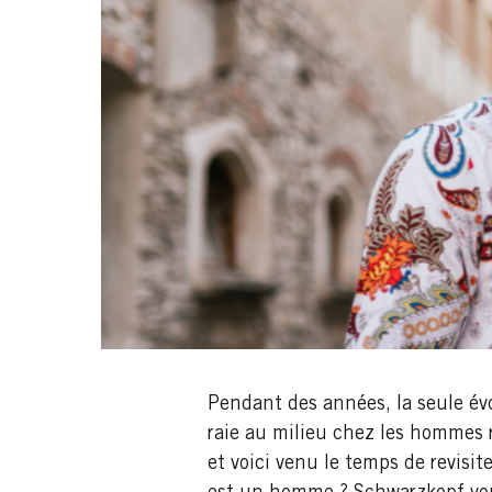
Pendant des années, la seule évo
raie au milieu chez les hommes 
et voici venu le temps de revisit