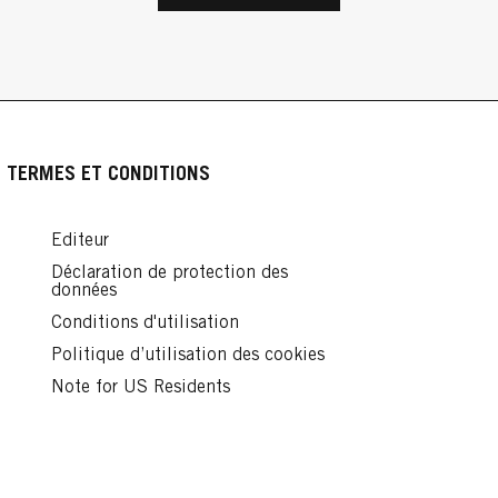
cles
Comment se coiffer à la façon de Victoria
La mini-vague : la tendance capillaire qui
Beckham ?
Produits pour boucler les cheveux : nos
fait des vagues
...
conseils
...
Lire
...
Lire
Lire
TERMES ET CONDITIONS
Editeur
Déclaration de protection des
données
Conditions d'utilisation
Politique d’utilisation des cookies
Note for US Residents