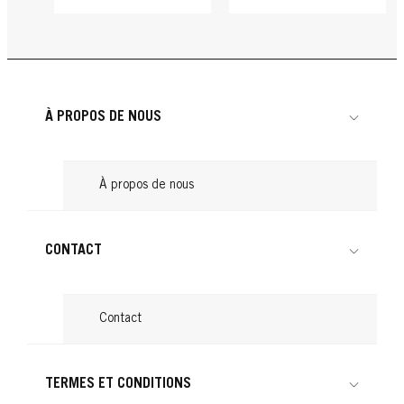
Gel
À PROPOS DE NOUS
Ramenez vos
cheveux vers
l’arrière !
...
À propos de nous
Lire
CONTACT
Contact
TERMES ET CONDITIONS