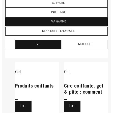
COIFFURE
PAR GENRE
PAR GAMME
DERNIÈRES TENDANCES
GEL
MOUSSE
Gel
Gel
Produits coiffants
Cire coiffante, gel
& pâte : comment
les appliquer
...
...
correctement
Lire
Lire