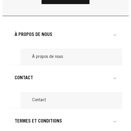
Le retour des cheveux bouclés
Lire
une chevelure de rêve
...
Produits pour boucler les cheveux : nos
Lire
...
Cheveux attachés : astuces pour une
Lire
conseils
...
Lire
coiffure tendance
...
Lire
...
Lire
À PROPOS DE NOUS
Lire
À propos de nous
CONTACT
Contact
TERMES ET CONDITIONS