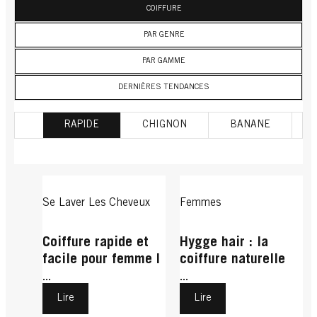
COIFFURE
PAR GENRE
PAR GAMME
DERNIÈRES TENDANCES
RAPIDE
CHIGNON
BANANE
Se Laver Les Cheveux
Femmes
Coiffure rapide et
Hygge hair : la
facile pour femme |
coiffure naturelle
Schwarzkopf
qui prend soin de
...
...
nos cheveux
Lire
Lire