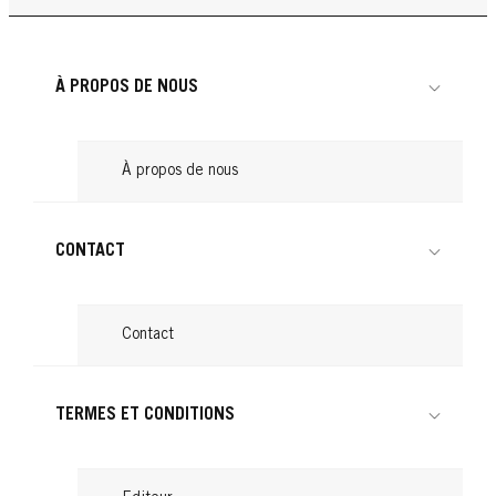
Cheveux attachés : astuces pour une
Lire
conseils
...
Lire
coiffure tendance
...
Lire
...
Lire
À PROPOS DE NOUS
Lire
À propos de nous
CONTACT
Contact
TERMES ET CONDITIONS