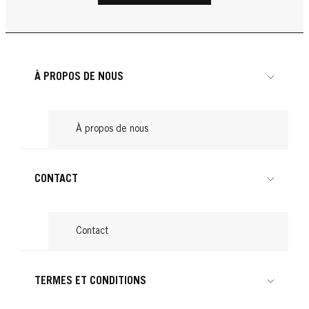
Le retour des cheveux bouclés
Lire
une chevelure de rêve
...
Produits pour boucler les cheveux : nos
Lire
...
Cheveux attachés : astuces pour une
Lire
conseils
...
Lire
coiffure tendance
...
Lire
...
Lire
À PROPOS DE NOUS
Lire
À propos de nous
CONTACT
Contact
TERMES ET CONDITIONS