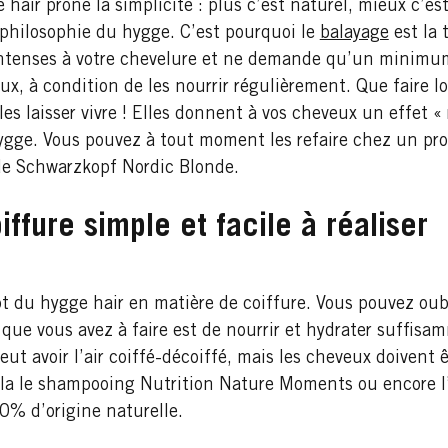
 hair prône la simplicité : plus c’est naturel, mieux c’es
 philosophie du hygge. C’est pourquoi le
balayage
est la 
 intenses à votre chevelure et ne demande qu’un minimum
eux, à condition de les nourrir régulièrement. Que fair
es laisser vivre ! Elles donnent à vos cheveux un effet «
ygge. Vous pouvez à tout moment les refaire chez un pr
e Schwarzkopf Nordic Blonde.
ffure simple et facile à réaliser
t du hygge hair en matière de coiffure. Vous pouvez oubli
 que vous avez à faire est de nourrir et hydrater suffis
eut avoir l’air coiffé-décoiffé, mais les cheveux doivent
cela le shampooing Nutrition Nature Moments ou encore 
% d’origine naturelle.