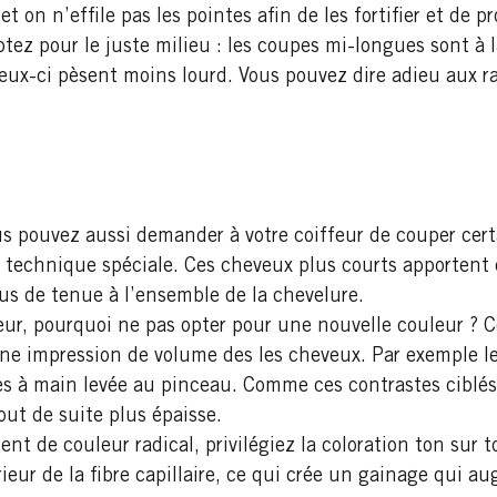
 on n’effile pas les pointes afin de les fortifier et de pr
tez pour le juste milieu : les coupes mi-longues sont à l
eux-ci pèsent moins lourd. Vous pouvez dire adieu aux rac
s pouvez aussi demander à votre coiffeur de couper cert
 technique spéciale. Ces cheveux plus courts apportent
lus de tenue à l’ensemble de la chevelure.
eur, pourquoi ne pas opter pour une nouvelle couleur ? 
une impression de volume des les cheveux. Par exemple l
ées à main levée au pinceau. Comme ces contrastes ciblé
out de suite plus épaisse.
nt de couleur radical, privilégiez la coloration ton sur 
eur de la fibre capillaire, ce qui crée un gainage qui 