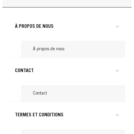
Produits pour boucler les cheveux : nos
...
Cheveux attachés : astuces pour une
Lire
conseils
...
Lire
coiffure tendance
...
Lire
...
Lire
À PROPOS DE NOUS
Lire
À propos de nous
CONTACT
Contact
TERMES ET CONDITIONS