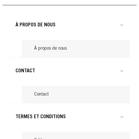
Cheveux attachés : astuces pour une coiffure
Lire
conseils
...
Lire
tendance
...
Lire
...
Lire
À PROPOS DE NOUS
Lire
À propos de nous
CONTACT
Contact
TERMES ET CONDITIONS