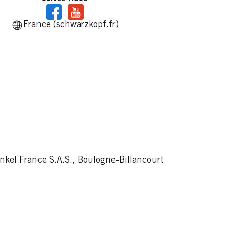
Lire
France (schwarzkopf.fr)
kel France S.A.S., Boulogne-Billancourt