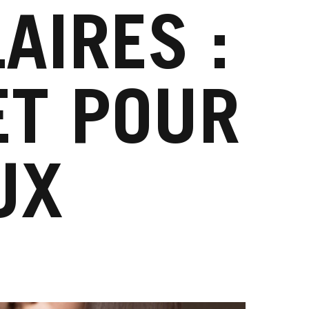
AIRES :
ET POUR
UX