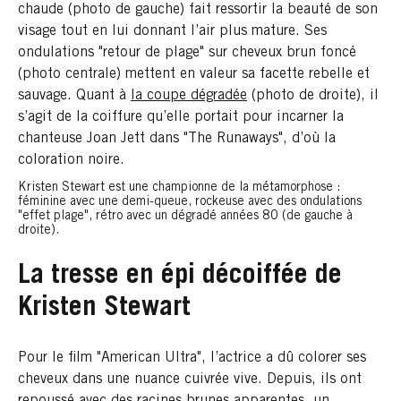
chaude (photo de gauche) fait ressortir la beauté de son
visage tout en lui donnant l’air plus mature. Ses
ondulations "retour de plage" sur cheveux brun foncé
(photo centrale) mettent en valeur sa facette rebelle et
sauvage. Quant à
la coupe dégradée
(photo de droite), il
s’agit de la coiffure qu’elle portait pour incarner la
chanteuse Joan Jett dans "The Runaways", d’où la
coloration noire.
Kristen Stewart est une championne de la métamorphose :
féminine avec une demi-queue, rockeuse avec des ondulations
"effet plage", rétro avec un dégradé années 80 (de gauche à
droite).
La tresse en épi décoiffée de
Kristen Stewart
Pour le film "American Ultra", l’actrice a dû colorer ses
cheveux dans une nuance cuivrée vive. Depuis, ils ont
repoussé avec des racines brunes apparentes, un