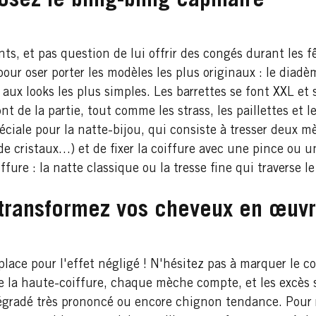
osez le bling-bling capillaire
ts, et pas question de lui offrir des congés durant les f
 pour oser porter les modèles les plus originaux : le diad
aux looks les plus simples. Les barrettes se font XXL et s
 de la partie, tout comme les strass, les paillettes et le
éciale pour la natte-bijou, qui consiste à tresser deux
de cristaux…) et de fixer la coiffure avec une pince ou u
fure : la natte classique ou la tresse fine qui traverse le
: transformez vos cheveux en œuvr
 place pour l'effet négligé ! N'hésitez pas à marquer le c
e la haute-coiffure, chaque mèche compte, et les excès 
égradé très prononcé ou encore chignon tendance. Pour ré