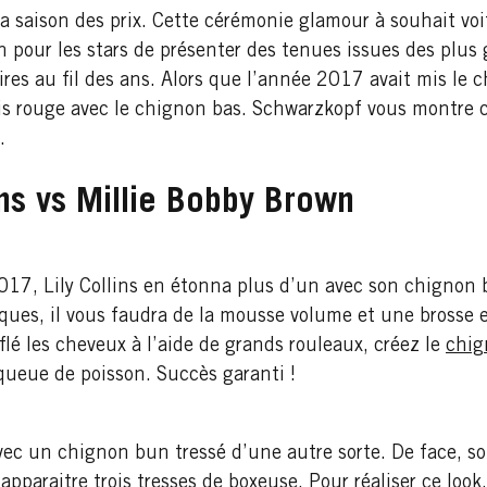
 saison des prix. Cette cérémonie glamour à souhait voi
on pour les stars de présenter des tenues issues des plu
ires au fil des ans. Alors que l’année 2017 avait mis le
apis rouge avec le chignon bas. Schwarzkopf vous montr
.
ins vs Millie Bobby Brown
7, Lily Collins en étonna plus d’un avec son chignon b
ques, il vous faudra de la mousse volume et une brosse e
lé les cheveux à l’aide de grands rouleaux, créez le
chig
 queue de poisson. Succès garanti !
avec un chignon bun tressé d’une autre sorte. De face, 
apparaitre trois
tresses de boxeuse
. Pour réaliser ce loo