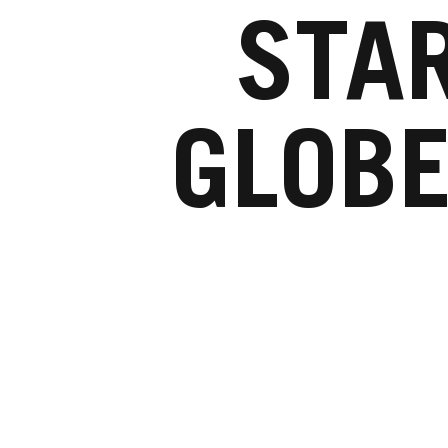
STA
GLOB