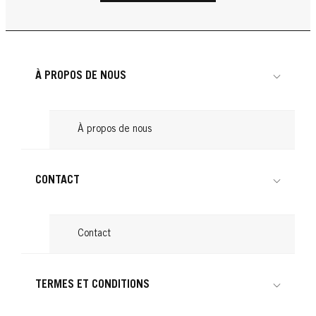
une chevelure de rêve
...
Produits pour boucler les cheveux : nos
Lire
...
Cheveux attachés : astuces pour une
Lire
conseils
...
Lire
coiffure tendance
...
Lire
...
Lire
À PROPOS DE NOUS
Lire
À propos de nous
CONTACT
Contact
TERMES ET CONDITIONS