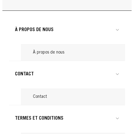
Produits pour boucler les cheveux : nos
Lire
...
Cheveux attachés : astuces pour une
Lire
conseils
...
Lire
coiffure tendance
...
Lire
...
Lire
À PROPOS DE NOUS
Lire
À propos de nous
CONTACT
Contact
TERMES ET CONDITIONS