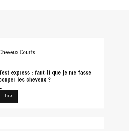
Cheveux Courts
Test express : faut-il que je me fasse
couper les cheveux ?
...
Lire