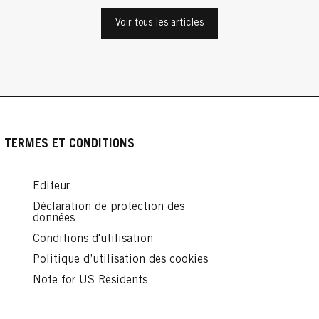
Cheveux Bouclés
Cheveux Bouclés
Voir tous les articles
Cheveux Bouclés
cles
Comment se coiffer à la façon de Victoria
La mini-vague : la tendance capillaire qui
Beckham ?
Produits pour boucler les cheveux : nos
fait des vagues
...
conseils
...
Lire
...
Lire
Lire
TERMES ET CONDITIONS
Editeur
Déclaration de protection des
données
Conditions d'utilisation
Politique d’utilisation des cookies
Note for US Residents