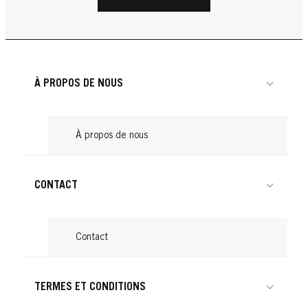
...
Le retour des cheveux bouclés
Lire
une chevelure de rêve
...
Produits pour boucler les cheveux : nos
Lire
...
Cheveux attachés : astuces pour une
Lire
conseils
...
Lire
coiffure tendance
...
Lire
...
Lire
À PROPOS DE NOUS
Lire
À propos de nous
CONTACT
Contact
TERMES ET CONDITIONS