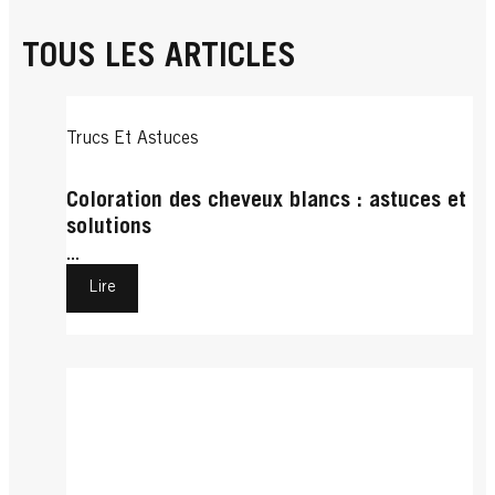
TOUS LES ARTICLES
Trucs Et Astuces
Coloration des cheveux blancs : astuces et
solutions
...
Lire
Trucs Et Astuces
Cheveux Courts
Cheveux Bouclés
Comment se couper les cheveux soi-même
Cheveux Bouclés