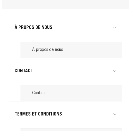
Produits pour boucler les cheveux : nos
Lire
...
Cheveux attachés : astuces pour une
Lire
conseils
...
Lire
coiffure tendance
...
Lire
...
Lire
À PROPOS DE NOUS
Lire
À propos de nous
CONTACT
Contact
TERMES ET CONDITIONS