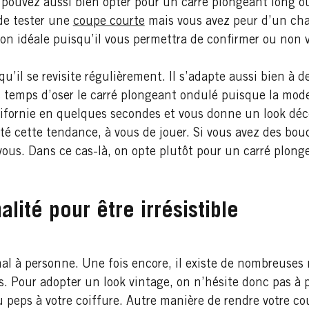
 pouvez aussi bien opter pour un carré plongeant long o
de tester une
coupe courte
mais vous avez peur d’un cha
ion idéale puisqu’il vous permettra de confirmer ou non 
u’il se revisite régulièrement. Il s’adapte aussi bien à d
rs temps d’oser le carré plongeant ondulé puisque la mod
alifornie en quelques secondes et vous donne un look déc
é cette tendance, à vous de jouer. Si vous avez des bouc
ous. Dans ce cas-là, on opte plutôt pour un carré plonge
lité pour être irrésistible
mal à personne. Une fois encore, il existe de nombreuses 
. Pour adopter un look vintage, on n’hésite donc pas à po
u peps à votre coiffure. Autre manière de rendre votre co