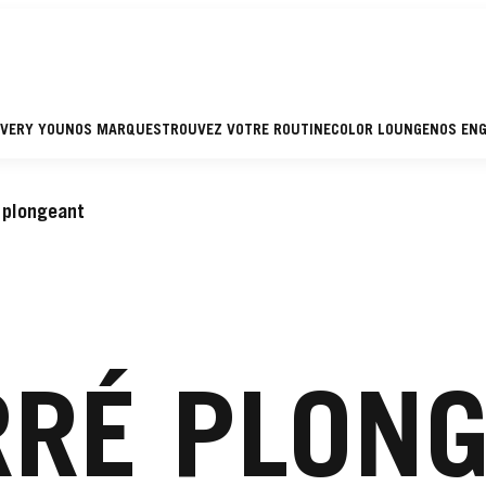
EVERY YOU
NOS MARQUES
TROUVEZ VOTRE ROUTINE
COLOR LOUNGE
NOS EN
 plongeant
RRÉ PLONG