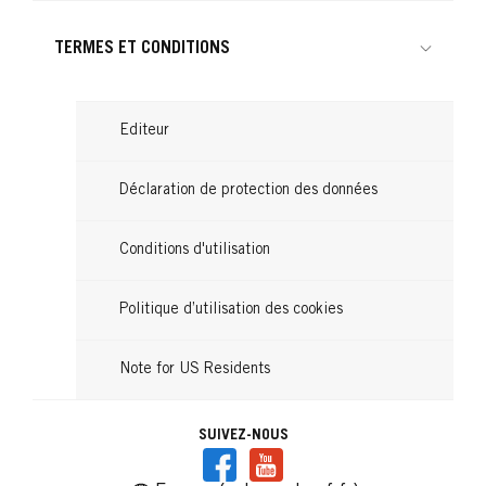
500 Châtain
PERFECT MOUSSE
...
586 Acajou
PERFECT MOUSSE
...
600 Châtain Clair
PERFECT MOUSSE
TERMES ET CONDITIONS
...
668 Noisette
PERFECT MOUSSE
...
700 Blond Foncé
...
300 Châtain Noir
...
388 Brun Rouge
Editeur
...
...
...
Déclaration de protection des données
Conditions d'utilisation
Politique d’utilisation des cookies
Note for US Residents
SUIVEZ-NOUS