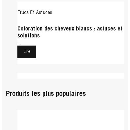
Trucs Et Astuces
Coloration des cheveux blancs : astuces et
solutions
...
Lire
Trucs Et Astuces
Cheveux Courts
Produits les plus populaires
Comment se couper les cheveux soi-même
Test express : faut-il que je me fasse
?
couper les cheveux ?
...
...
Lire
Lire