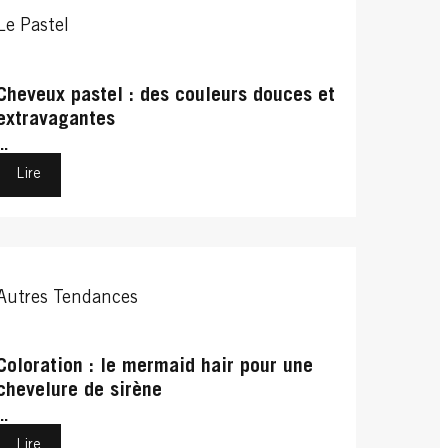
Le Pastel
Cheveux pastel : des couleurs douces et
extravagantes
...
Lire
Autres Tendances
Coloration : le mermaid hair pour une
chevelure de sirène
...
Lire