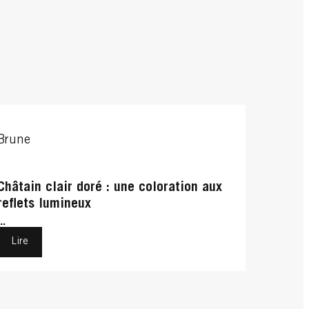
Brune
Châtain clair doré : une coloration aux
reflets lumineux
...
Lire