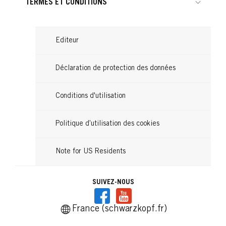
GLISS
TERMES ET CONDITIONS
GLISS
Gliss Masque 4 en 1 Réparation 400ml
Après-shampooing Gliss Ultimate Repair
Soin Réparation Express 7sec Gliss
Editeur
200ml
...
200ml
...
...
Déclaration de protection des données
Conditions d'utilisation
Politique d’utilisation des cookies
Note for US Residents
SUIVEZ-NOUS
France (schwarzkopf.fr)