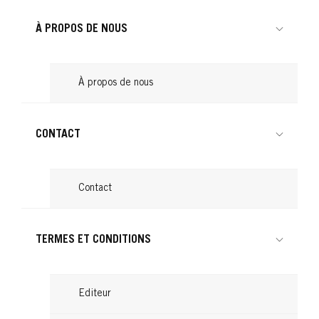
À PROPOS DE NOUS
À propos de nous
CONTACT
Contact
NORDIC BLONDE
TERMES ET CONDITIONS
NORDIC BLONDE
S1 Spray éclaircissant
L1 Crème Décolorante Intense
Editeur
...