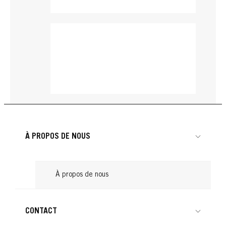
À PROPOS DE NOUS
À propos de nous
Creme Supreme
Creme Supreme
CONTACT
Creme Supreme
1-0 Coloration Permanente
Creme Supreme