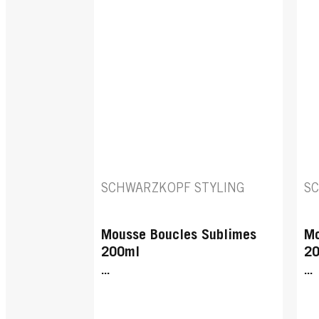
SCHWARZKOPF STYLING
S
Mousse Boucles Sublimes
Mo
200ml
2
...
...